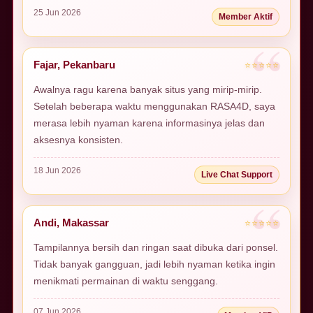
25 Jun 2026
Member Aktif
Fajar, Pekanbaru
⭐⭐⭐⭐⭐
Awalnya ragu karena banyak situs yang mirip-mirip.
Setelah beberapa waktu menggunakan RASA4D, saya
merasa lebih nyaman karena informasinya jelas dan
aksesnya konsisten.
18 Jun 2026
Live Chat Support
Andi, Makassar
⭐⭐⭐⭐⭐
Tampilannya bersih dan ringan saat dibuka dari ponsel.
Tidak banyak gangguan, jadi lebih nyaman ketika ingin
menikmati permainan di waktu senggang.
07 Jun 2026