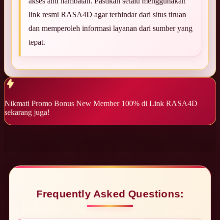
akses anti hambatan. Pastikan selalu menggunakan
link resmi RASA4D agar terhindar dari situs tiruan
dan memperoleh informasi layanan dari sumber yang
tepat.
Nikmati Promo Bonus New Member 100% di Link
RASA4D
sekarang juga!
Frequently Asked Questions: