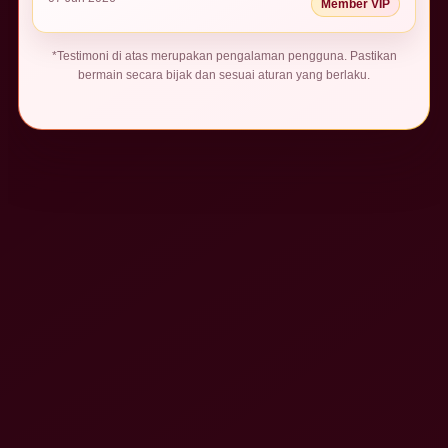
Member VIP
*Testimoni di atas merupakan pengalaman pengguna. Pastikan
bermain secara bijak dan sesuai aturan yang berlaku.