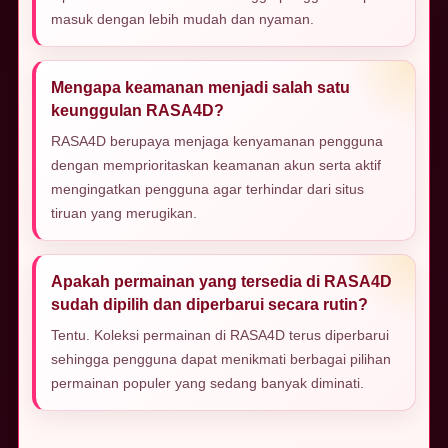
masuk dengan lebih mudah dan nyaman.
Mengapa keamanan menjadi salah satu
keunggulan RASA4D?
RASA4D berupaya menjaga kenyamanan pengguna
dengan memprioritaskan keamanan akun serta aktif
mengingatkan pengguna agar terhindar dari situs
tiruan yang merugikan.
Apakah permainan yang tersedia di RASA4D
sudah dipilih dan diperbarui secara rutin?
Tentu. Koleksi permainan di RASA4D terus diperbarui
sehingga pengguna dapat menikmati berbagai pilihan
permainan populer yang sedang banyak diminati.