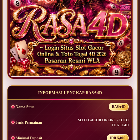
INFORMASI LENGKAP RASA4D
Nama Situs
RASA4D
SLOT GACOR ONLINE • TOTO
Jenis Permainan
TOGEL 4D
Minimal Deposit
IDR 5,000