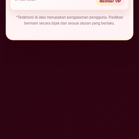
Member VIP
*Testimoni di atas merupakan pengalaman pengguna. Pastikan
bermain secara bijak dan sesuai aturan yang berlaku.