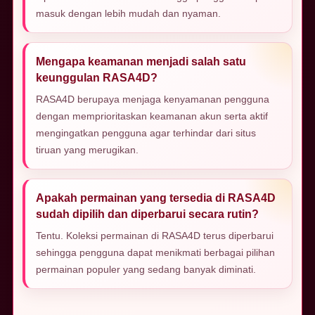
masuk dengan lebih mudah dan nyaman.
Mengapa keamanan menjadi salah satu
keunggulan RASA4D?
RASA4D berupaya menjaga kenyamanan pengguna
dengan memprioritaskan keamanan akun serta aktif
mengingatkan pengguna agar terhindar dari situs
tiruan yang merugikan.
Apakah permainan yang tersedia di RASA4D
sudah dipilih dan diperbarui secara rutin?
Tentu. Koleksi permainan di RASA4D terus diperbarui
sehingga pengguna dapat menikmati berbagai pilihan
permainan populer yang sedang banyak diminati.