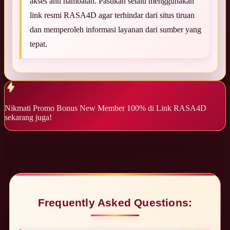
akses anti hambatan. Pastikan selalu menggunakan
link resmi RASA4D agar terhindar dari situs tiruan
dan memperoleh informasi layanan dari sumber yang
tepat.
Nikmati Promo Bonus New Member 100% di Link
RASA4D
sekarang juga!
Frequently Asked Questions: