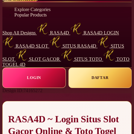
Explore Categories
Popular Products
Shop All Designs
RASA4D
RASA4D LOGIN
RASA4D SLOT
SITUS RASA4D
SITUS
SLOT
SLOT GACOR
SITUS TOTO
TOTO
TOGEL 4D
LOGIN
DAFTAR
Design ID:74165272
RASA4D ~ Login Situs Slot
Gacor Online & Toto Togel