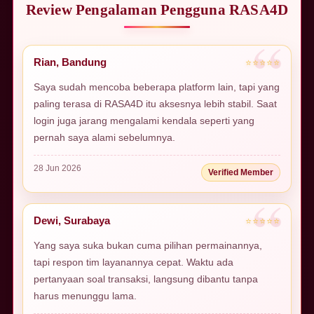
Review Pengalaman Pengguna RASA4D
Rian, Bandung
⭐⭐⭐⭐⭐
Saya sudah mencoba beberapa platform lain, tapi yang
paling terasa di RASA4D itu aksesnya lebih stabil. Saat
login juga jarang mengalami kendala seperti yang
pernah saya alami sebelumnya.
28 Jun 2026
Verified Member
Dewi, Surabaya
⭐⭐⭐⭐⭐
Yang saya suka bukan cuma pilihan permainannya,
tapi respon tim layanannya cepat. Waktu ada
pertanyaan soal transaksi, langsung dibantu tanpa
harus menunggu lama.