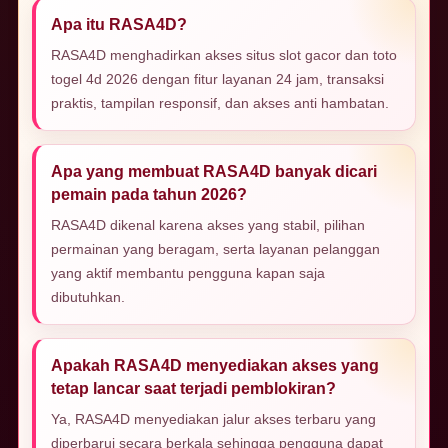
Apa itu RASA4D?
RASA4D menghadirkan akses situs slot gacor dan toto
togel 4d 2026 dengan fitur layanan 24 jam, transaksi
praktis, tampilan responsif, dan akses anti hambatan.
Apa yang membuat RASA4D banyak dicari
pemain pada tahun 2026?
RASA4D dikenal karena akses yang stabil, pilihan
permainan yang beragam, serta layanan pelanggan
yang aktif membantu pengguna kapan saja
dibutuhkan.
Apakah RASA4D menyediakan akses yang
tetap lancar saat terjadi pemblokiran?
Ya, RASA4D menyediakan jalur akses terbaru yang
diperbarui secara berkala sehingga pengguna dapat