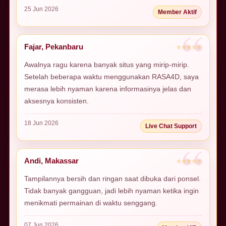
25 Jun 2026
Member Aktif
Fajar, Pekanbaru
⭐⭐⭐⭐⭐
Awalnya ragu karena banyak situs yang mirip-mirip.
Setelah beberapa waktu menggunakan RASA4D, saya
merasa lebih nyaman karena informasinya jelas dan
aksesnya konsisten.
18 Jun 2026
Live Chat Support
Andi, Makassar
⭐⭐⭐⭐⭐
Tampilannya bersih dan ringan saat dibuka dari ponsel.
Tidak banyak gangguan, jadi lebih nyaman ketika ingin
menikmati permainan di waktu senggang.
07 Jun 2026