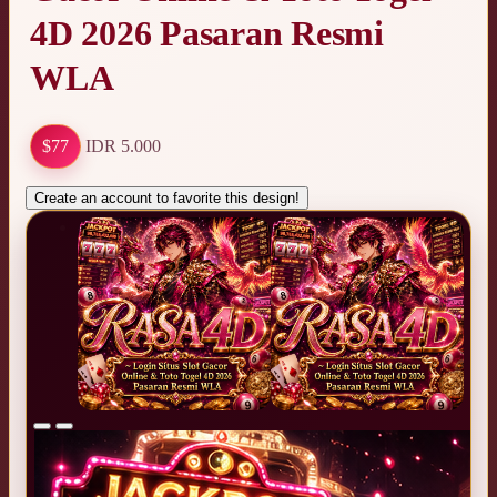
4D 2026 Pasaran Resmi
WLA
$77
IDR 5.000
Create an account to favorite this design!