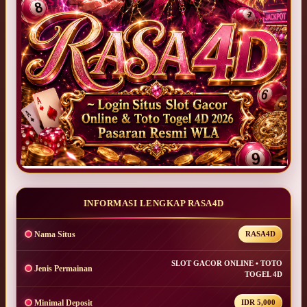
INFORMASI LENGKAP RASA4D
Nama Situs
RASA4D
SLOT GACOR ONLINE • TOTO
Jenis Permainan
TOGEL 4D
Minimal Deposit
IDR 5,000