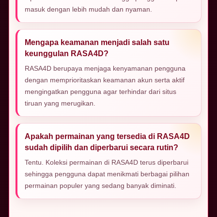
masuk dengan lebih mudah dan nyaman.
Mengapa keamanan menjadi salah satu
keunggulan RASA4D?
RASA4D berupaya menjaga kenyamanan pengguna
dengan memprioritaskan keamanan akun serta aktif
mengingatkan pengguna agar terhindar dari situs
tiruan yang merugikan.
Apakah permainan yang tersedia di RASA4D
sudah dipilih dan diperbarui secara rutin?
Tentu. Koleksi permainan di RASA4D terus diperbarui
sehingga pengguna dapat menikmati berbagai pilihan
permainan populer yang sedang banyak diminati.