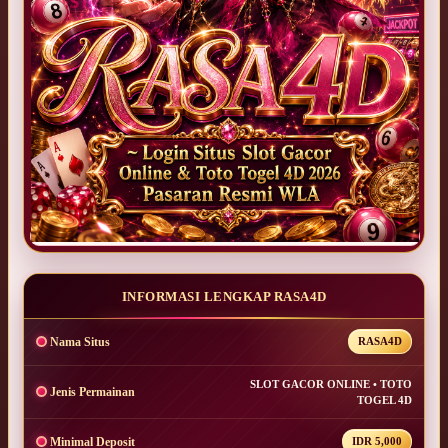
INFORMASI LENGKAP RASA4D
Nama Situs
RASA4D
SLOT GACOR ONLINE • TOTO
Jenis Permainan
TOGEL 4D
Minimal Deposit
IDR 5,000