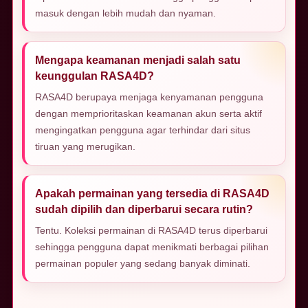
masuk dengan lebih mudah dan nyaman.
Mengapa keamanan menjadi salah satu
keunggulan RASA4D?
RASA4D berupaya menjaga kenyamanan pengguna
dengan memprioritaskan keamanan akun serta aktif
mengingatkan pengguna agar terhindar dari situs
tiruan yang merugikan.
Apakah permainan yang tersedia di RASA4D
sudah dipilih dan diperbarui secara rutin?
Tentu. Koleksi permainan di RASA4D terus diperbarui
sehingga pengguna dapat menikmati berbagai pilihan
permainan populer yang sedang banyak diminati.