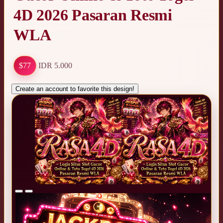
4D 2026 Pasaran Resmi
WLA
$77
IDR 5.000
Create an account to favorite this design!