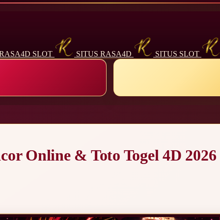
RASA4D SLOT
SITUS RASA4D
SITUS SLOT
acor Online & Toto Togel 4D 20