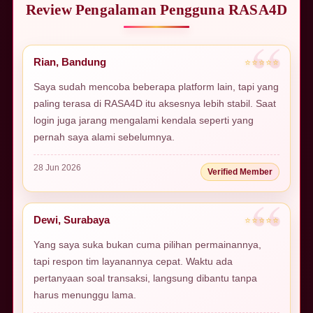
Review Pengalaman Pengguna RASA4D
Rian, Bandung
⭐⭐⭐⭐⭐
Saya sudah mencoba beberapa platform lain, tapi yang
paling terasa di RASA4D itu aksesnya lebih stabil. Saat
login juga jarang mengalami kendala seperti yang
pernah saya alami sebelumnya.
28 Jun 2026
Verified Member
Dewi, Surabaya
⭐⭐⭐⭐⭐
Yang saya suka bukan cuma pilihan permainannya,
tapi respon tim layanannya cepat. Waktu ada
pertanyaan soal transaksi, langsung dibantu tanpa
harus menunggu lama.