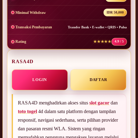
Minimal Withdraw
IDR 50,000
Transaksi Pembayaran
Transfer Bank • E-wallet • QRIS • Pulsa
★★★★★
Rating
4.9 / 5
RASA4D
LOGIN
DAFTAR
RASA4D menghadirkan akses situs
slot gacor
dan
toto togel
4d dalam satu platform dengan tampilan
responsif, navigasi sederhana, serta pilihan provider
dan pasaran resmi WLA. Sistem yang ringan
memudahkan pengguna mengakses layanan melalui