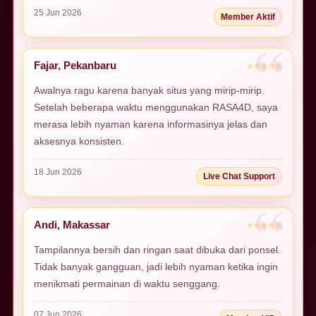
25 Jun 2026
Member Aktif
Fajar, Pekanbaru
⭐⭐⭐⭐⭐
Awalnya ragu karena banyak situs yang mirip-mirip.
Setelah beberapa waktu menggunakan RASA4D, saya
merasa lebih nyaman karena informasinya jelas dan
aksesnya konsisten.
18 Jun 2026
Live Chat Support
Andi, Makassar
⭐⭐⭐⭐⭐
Tampilannya bersih dan ringan saat dibuka dari ponsel.
Tidak banyak gangguan, jadi lebih nyaman ketika ingin
menikmati permainan di waktu senggang.
07 Jun 2026