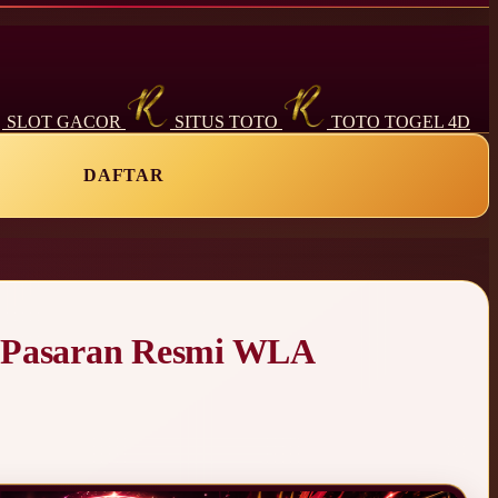
SLOT GACOR
SITUS TOTO
TOTO TOGEL 4D
DAFTAR
26 Pasaran Resmi WLA