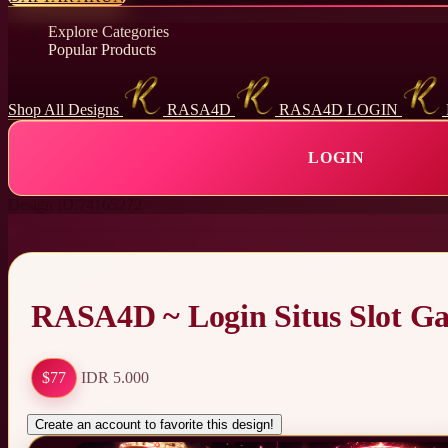
Explore Categories
Popular Products
Shop All Designs
RASA4D
RASA4D LOGIN
LOGIN
Design ID:74165272
RASA4D ~ Login Situs Slot G
$77
IDR 5.000
Create an account to favorite this design!