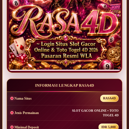
INFORMASI LENGKAP RASA4D
Nama Situs
RASA4D
SLOT GACOR ONLINE • TOTO
Jenis Permainan
TOGEL 4D
Minimal Deposit
IDR 5,000