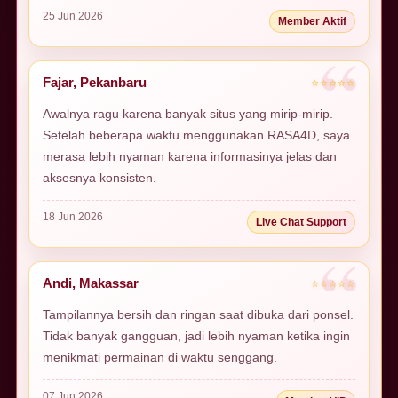
25 Jun 2026
Member Aktif
Fajar, Pekanbaru
⭐⭐⭐⭐⭐
Awalnya ragu karena banyak situs yang mirip-mirip.
Setelah beberapa waktu menggunakan RASA4D, saya
merasa lebih nyaman karena informasinya jelas dan
aksesnya konsisten.
18 Jun 2026
Live Chat Support
Andi, Makassar
⭐⭐⭐⭐⭐
Tampilannya bersih dan ringan saat dibuka dari ponsel.
Tidak banyak gangguan, jadi lebih nyaman ketika ingin
menikmati permainan di waktu senggang.
07 Jun 2026