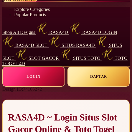
Explore Categories
Popular Products
Shop All Designs
RASA4D
RASA4D LOGIN
RASA4D SLOT
SITUS RASA4D
SITUS
SLOT
SLOT GACOR
SITUS TOTO
TOTO
TOGEL 4D
LOGIN
DAFTAR
Design ID:74165272
RASA4D ~ Login Situs Slot
Gacor Online & Toto Togel